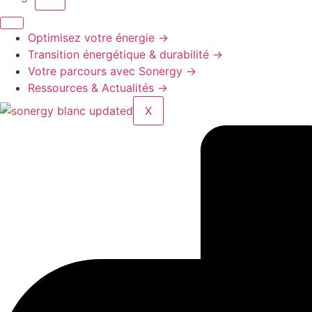
Optimisez votre énergie
→
Transition énergétique & durabilité
→
Votre parcours avec Sonergy
→
Ressources & Actualités
→
X