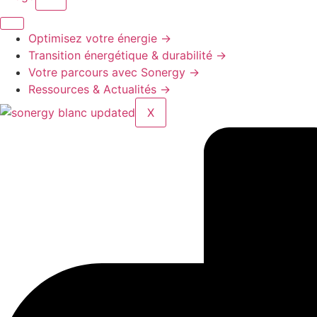
Optimisez votre énergie
→
Transition énergétique & durabilité
→
Votre parcours avec Sonergy
→
Ressources & Actualités
→
X