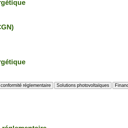
rgétique
CGN)
rgétique
t conformité réglementaire
Solutions photovoltaïques
Financ