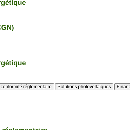
rgétique
CGN)
rgétique
t conformité réglementaire
Solutions photovoltaïques
Financ